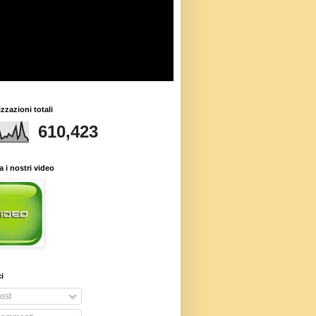
izzazioni totali
610,423
 i nostri video
i
ost