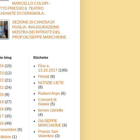
MARCELLO COLOPI -
TTO PRESSO IL TEATRO
ADANTE DI CERIGNOLA..
SEZIONE DI CANOSA DI
PUGLIA- INAUGURAZIONE
MOSTRA DEI RITRATTI DEL
PROF.GIUSEPPE MARCHIONE
io blog
Etichette
24
(10)
Fino a
13.10.2017
(199)
23
(12)
Filmati
(8)
22
(21)
NOTIZIE LIETE
(8)
21
(24)
Raduni Anps
(6)
20
(9)
Concerti di
19
(27)
Natale
(5)
18
(35)
torneo calcetto
(4)
17
(35)
GIUSEPPE
16
(49)
MARCHIONE
(3)
novembre
(5)
Pranzo San
Valentino
(3)
ottobre
(1)