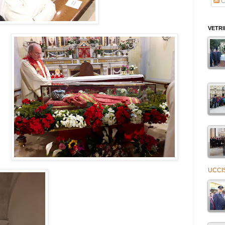
C
VETR
UCCI