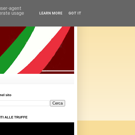
 user-agent
nerate usage
LEARN MORE
GOT IT
nel sito
TI ALLE TRUFFE