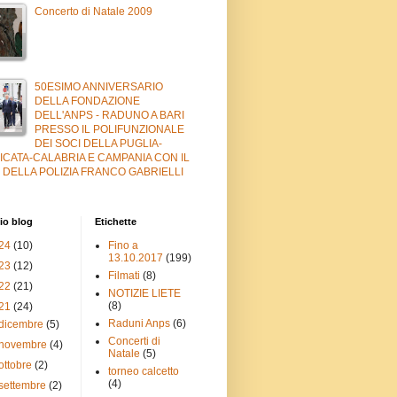
Concerto di Natale 2009
50ESIMO ANNIVERSARIO
DELLA FONDAZIONE
DELL'ANPS - RADUNO A BARI
PRESSO IL POLIFUNZIONALE
DEI SOCI DELLA PUGLIA-
ICATA-CALABRIA E CAMPANIA CON IL
 DELLA POLIZIA FRANCO GABRIELLI
io blog
Etichette
24
(10)
Fino a
13.10.2017
(199)
23
(12)
Filmati
(8)
22
(21)
NOTIZIE LIETE
(8)
21
(24)
Raduni Anps
(6)
dicembre
(5)
Concerti di
novembre
(4)
Natale
(5)
ottobre
(2)
torneo calcetto
(4)
settembre
(2)