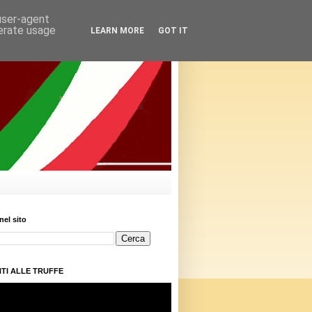
 user-agent
nerate usage
LEARN MORE
GOT IT
nel sito
TI ALLE TRUFFE