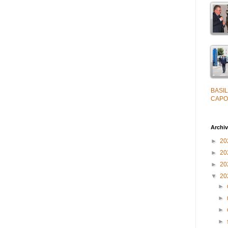
BASIL
CAPO
Archiv
►
20
►
20
►
20
▼
20
►
►
►
►