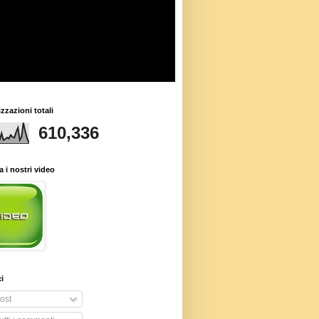
izzazioni totali
610,336
 i nostri video
i
ost