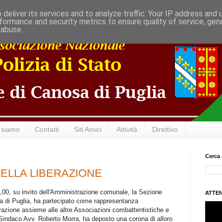
deliver its services and to analyze traffic. Your IP address and
formance and security metrics to ensure quality of service, ge
 abuse.
 siamo
Contatti
Siti Amici
Attività
Direttivo
Cerca 
 DELLA LIBERAZIONE
00, su invito dell'Amministrazione comunale, la Sezione
ATTEN
a di Puglia, ha partecipato come rappresentanza
erazione assieme alle altre Associazioni combattentistiche e
 Sindaco Avv. Roberto Morra, ha deposto una corona di alloro