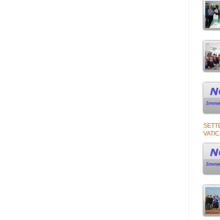
SETT
VATI