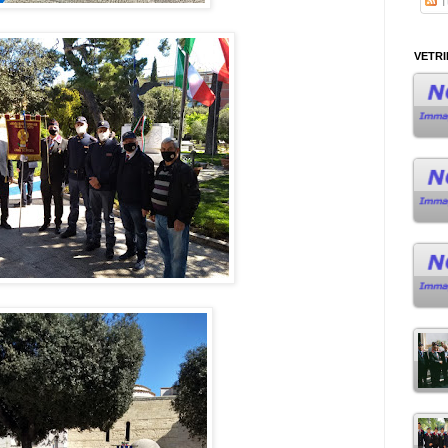
Tu
VETR