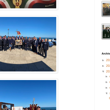
Archiv
►
20
►
20
▼
20
►
►
►
▼