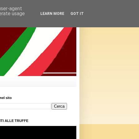
 user-agent
nerate usage
LEARN MORE
GOT IT
nel sito
TI ALLE TRUFFE