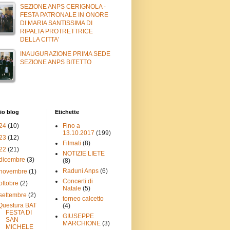
SEZIONE ANPS CERIGNOLA -
FESTA PATRONALE IN ONORE
DI MARIA SANTISSIMA DI
RIPALTA PROTRETTRICE
DELLA CITTA'
INAUGURAZIONE PRIMA SEDE
SEZIONE ANPS BITETTO
io blog
Etichette
24
(10)
Fino a
13.10.2017
(199)
23
(12)
Filmati
(8)
22
(21)
NOTIZIE LIETE
dicembre
(3)
(8)
Raduni Anps
(6)
novembre
(1)
Concerti di
ottobre
(2)
Natale
(5)
settembre
(2)
torneo calcetto
Questura BAT
(4)
FESTA DI
GIUSEPPE
SAN
MARCHIONE
(3)
MICHELE