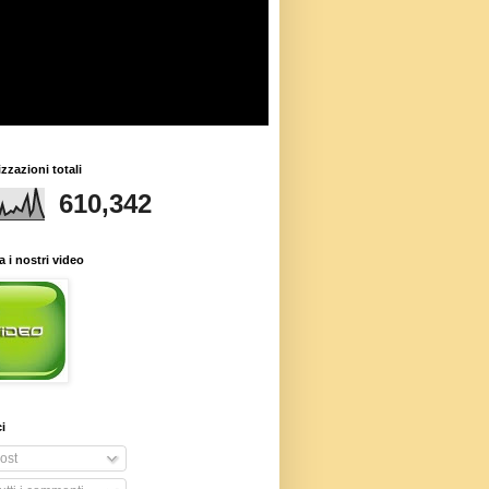
izzazioni totali
610,342
 i nostri video
i
ost