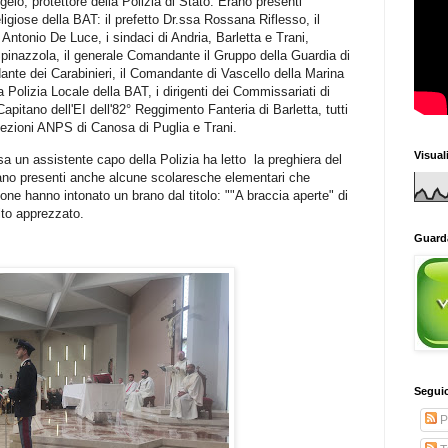
lo, protettore della Polizia di Stato. Erano presenti
 religiose della BAT: il prefetto Dr.ssa Rossana Riflesso, il
 Antonio De Luce, i sindaci di Andria, Barletta e Trani,
inazzola, il generale Comandante il Gruppo della Guardia di
ante dei Carabinieri, il Comandante di Vascello della Marina
a Polizia Locale della BAT, i dirigenti dei Commissariati di
Capitano dell'EI dell'82° Reggimento Fanteria di Barletta, tutti
sezioni ANPS di Canosa di Puglia e Trani.
Visual
a un assistente capo della Polizia ha letto la preghiera del
rano presenti anche alcune scolaresche elementari che
one hanno intonato un brano dal titolo: ""A braccia aperte" di
to apprezzato.
Guarda
Seguic
P