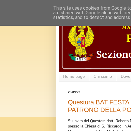
This site uses cookies from Google to 
are shared with Google along with per
statistics, and to detect and address
Home page
Chi siamo
Dove
29/09/22
Questura BAT FEST
PATRONO DELLA POLI
Su invito del Questore dott. Roberto 
presso la Chiesa di S. Riccardo in An