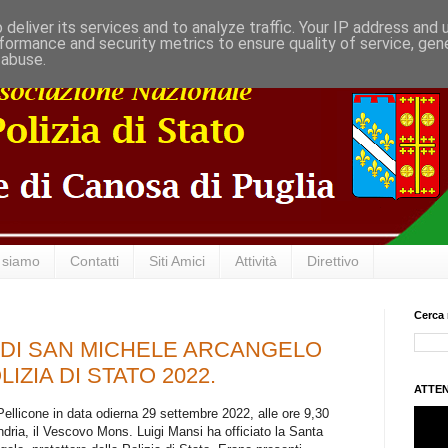
deliver its services and to analyze traffic. Your IP address and
formance and security metrics to ensure quality of service, ge
 abuse.
 siamo
Contatti
Siti Amici
Attività
Direttivo
Cerca 
A DI SAN MICHELE ARCANGELO
ZIA DI STATO 2022.
ATTEN
Pellicone in data odierna 29 settembre 2022, alle ore 9,30
dria, il Vescovo Mons. Luigi Mansi ha officiato la Santa