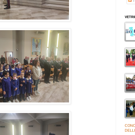
Tu
VETR
CONC
DELLI