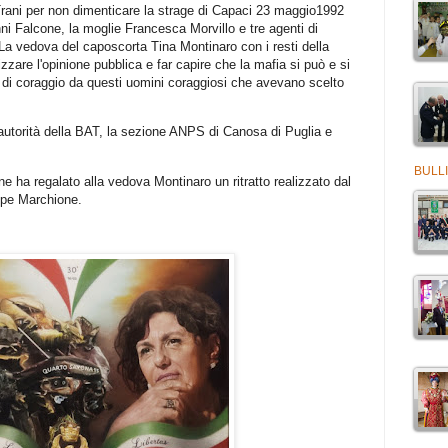
rani per non dimenticare la strage di Capaci 23 maggio1992
anni Falcone, la moglie Francesca Morvillo e tre agenti di
 La vedova del caposcorta Tina Montinaro con i resti della
zare l'opinione pubblica e far capire che la mafia si può e si
i coraggio da questi uomini coraggiosi che avevano scelto
 autorità della BAT, la sezione ANPS di Canosa di Puglia e
BULLI
e ha regalato alla vedova Montinaro un ritratto realizzato dal
ppe Marchione.