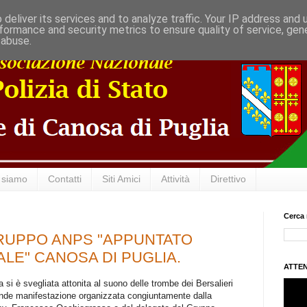
deliver its services and to analyze traffic. Your IP address and
formance and security metrics to ensure quality of service, ge
 abuse.
 siamo
Contatti
Siti Amici
Attività
Direttivo
Cerca 
RUPPO ANPS "APPUNTATO
LE" CANOSA DI PUGLIA.
ATTEN
si è svegliata attonita al suono delle trombe dei Bersalieri
ande manifestazione organizzata congiuntamente dalla