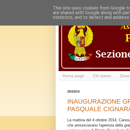
This site uses cookies from Google to 
are shared with Google along with per
statistics, and to detect and address
Home page
Chi siamo
Dove
25/10/14
INAUGURAZIONE G
PASQUALE CIGNARA
La mattina del 4 ottobre 2014, Canosa 
che annunciavano l'apertura della gr