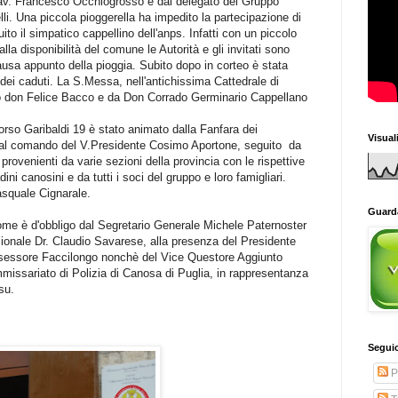
Cav. Francesco Occhiogrosso e dal delegato del Gruppo
i. Una piccola pioggerella ha impedito la partecipazione di
uito il simpatico cappellino dell'anps. Infatti con un piccolo
a disponibilità del comune le Autorità e gli invitati sono
 causa appunto della pioggia. Subito dopo in corteo è stata
 dei caduti. La S.Messa, nell'antichissima Cattedrale di
co don Felice Bacco e da Don Corrado Germinario Cappellano
 Corso Garibaldi 19 è stato animato dalla Fanfara dei
Visual
a al comando del V.Presidente Cosimo Aportone, seguito da
rovenienti da varie sezioni della provincia con le rispettive
ini canosini e da tutti i soci del gruppo e loro famigliari.
asquale Cignarale.
Guarda
 come è d'obbligo dal Segretario Generale Michele Paternoster
ionale Dr. Claudio Savarese, alla presenza del Presidente
ssessore Faccilongo nonchè del Vice Questore Aggiunto
missariato di Polizia di Canosa di Puglia, in rappresentanza
su.
Seguic
P