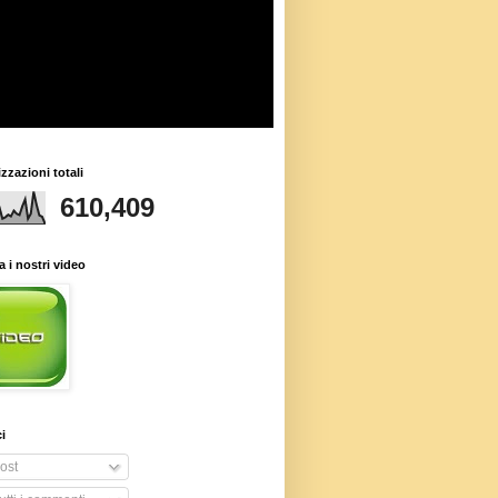
izzazioni totali
610,409
 i nostri video
i
ost