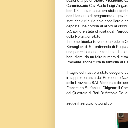
sezione anps di Bitetto Presidente 
Commissario Cav.Paolo Luigi Zingarell
ben 120 scolari a cui era stato distrib
cambiamento di programma e grazie all
stati ricevuti sulla sala consiliare a
deposta una corona di alloro al cippo
S.Sabino è stata officiata dal Parro
della Polizia di Stato.
Il ritorno trionfante verso la sede in
Bersaglieri di S.Ferdinando di Pugli
una partecipazione massiccia di soci p
ban- diere, da un folto numero di cittad
Presente anche tutta la famiglia di P
Il taglio del nastro è stato eseguito
in rappresentanza del Presidente Naz
della Provincia BAT Ventura e dell'a
Francesco Stefanizzi Dirigente il Com
del Questore di Bari Dr.Antonio De Ie
segue il servizio fotografico