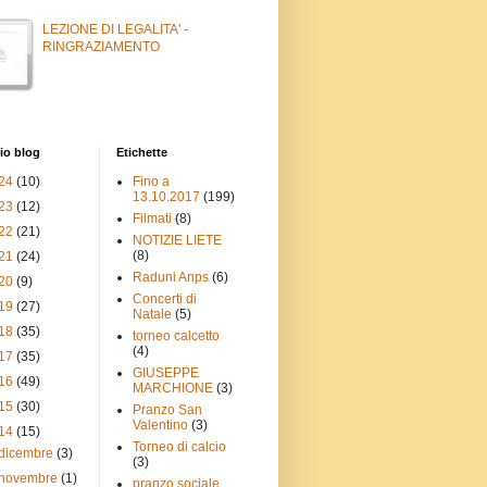
LEZIONE DI LEGALITA' -
RINGRAZIAMENTO
io blog
Etichette
24
(10)
Fino a
13.10.2017
(199)
23
(12)
Filmati
(8)
22
(21)
NOTIZIE LIETE
(8)
21
(24)
Raduni Anps
(6)
20
(9)
Concerti di
19
(27)
Natale
(5)
18
(35)
torneo calcetto
(4)
17
(35)
GIUSEPPE
16
(49)
MARCHIONE
(3)
15
(30)
Pranzo San
Valentino
(3)
14
(15)
Torneo di calcio
dicembre
(3)
(3)
novembre
(1)
pranzo sociale