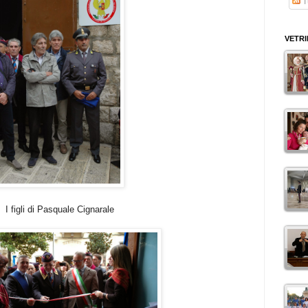
Tu
VETR
ale Cignarale