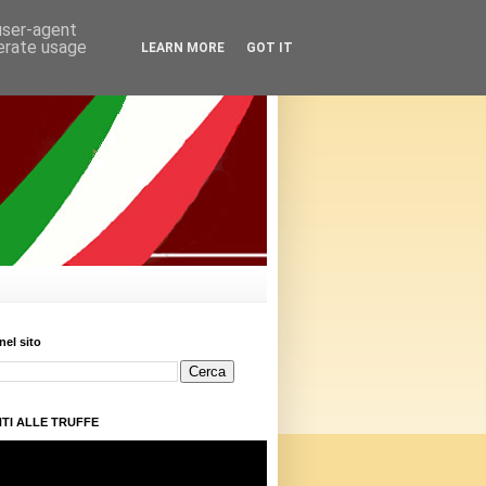
 user-agent
nerate usage
LEARN MORE
GOT IT
nel sito
TI ALLE TRUFFE