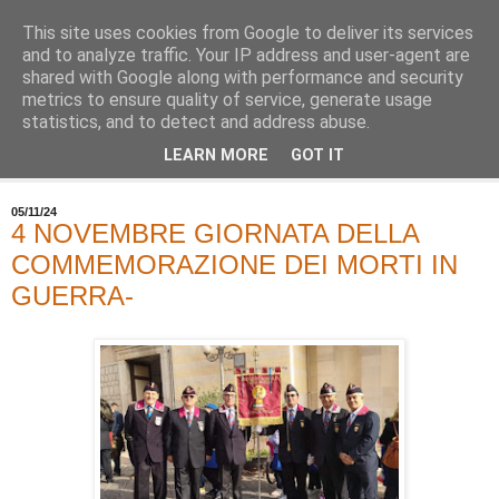
This site uses cookies from Google to deliver its services
and to analyze traffic. Your IP address and user-agent are
shared with Google along with performance and security
metrics to ensure quality of service, generate usage
statistics, and to detect and address abuse.
LEARN MORE
GOT IT
▼
05/11/24
4 NOVEMBRE GIORNATA DELLA
COMMEMORAZIONE DEI MORTI IN
GUERRA-