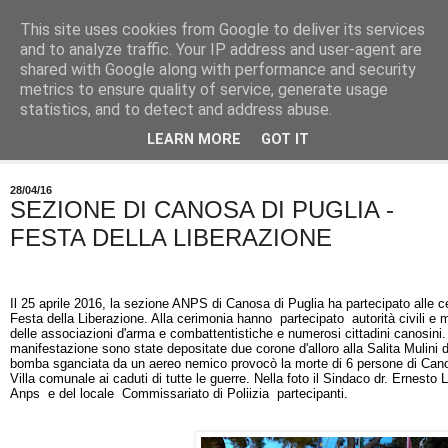
This site uses cookies from Google to deliver its services
and to analyze traffic. Your IP address and user-agent are
shared with Google along with performance and security
metrics to ensure quality of service, generate usage
statistics, and to detect and address abuse.
LEARN MORE
GOT IT
▼
28/04/16
SEZIONE DI CANOSA DI PUGLIA -
FESTA DELLA LIBERAZIONE
Il 25 aprile 2016, la sezione ANPS di Canosa di Puglia ha partecipato alle ce
Festa della Liberazione. Alla cerimonia hanno partecipato autorità civili e m
delle associazioni d'arma e combattentistiche e numerosi cittadini canosini.
manifestazione sono state depositate due corone d'alloro alla Salita Mulini
bomba sganciata da un aereo nemico provocò la morte di 6 persone di Canos
Villa comunale ai caduti di tutte le guerre. Nella foto il Sindaco dr. Ernesto L
Anps e del locale Commissariato di Poliizia partecipanti.