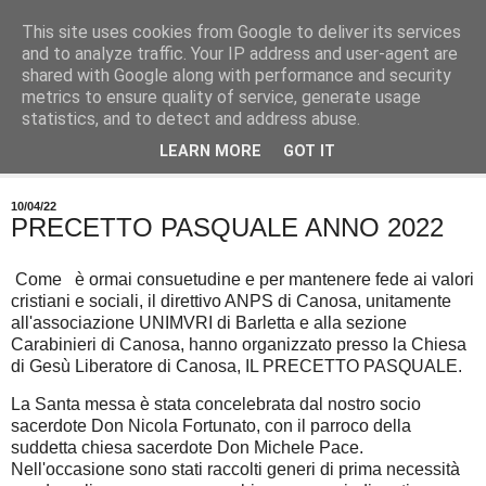
This site uses cookies from Google to deliver its services
and to analyze traffic. Your IP address and user-agent are
shared with Google along with performance and security
metrics to ensure quality of service, generate usage
statistics, and to detect and address abuse.
LEARN MORE
GOT IT
▼
10/04/22
PRECETTO PASQUALE ANNO 2022
Come è ormai consuetudine e per mantenere fede ai valori
cristiani e sociali, il direttivo ANPS di Canosa, unitamente
all'associazione UNIMVRI di Barletta e alla sezione
Carabinieri di Canosa, hanno organizzato presso la Chiesa
di Gesù Liberatore di Canosa, IL PRECETTO PASQUALE.
La Santa messa è stata concelebrata dal nostro socio
sacerdote Don Nicola Fortunato, con il parroco della
suddetta chiesa sacerdote Don Michele Pace.
Nell'occasione sono stati raccolti generi di prima necessità