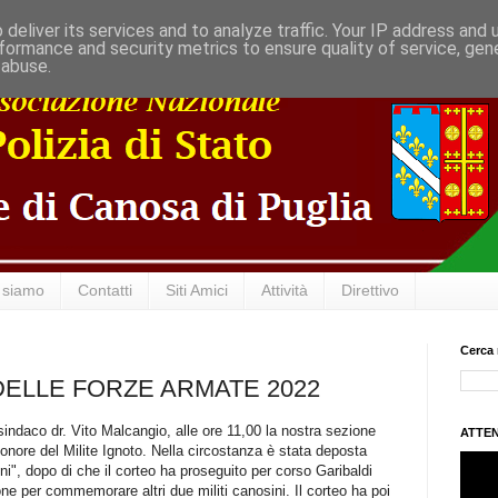
deliver its services and to analyze traffic. Your IP address and
formance and security metrics to ensure quality of service, ge
 abuse.
 siamo
Contatti
Siti Amici
Attività
Direttivo
Cerca 
DELLE FORZE ARMATE 2022
ndaco dr. Vito Malcangio, alle ore 11,00 la nostra sezione
ATTEN
 onore del Milite Ignoto. Nella circostanza è stata deposta
ini", dopo di che il corteo ha proseguito per corso Garibaldi
e per commemorare altri due militi canosini. Il corteo ha poi