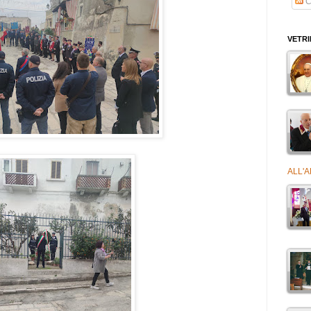
C
VETR
ALL'