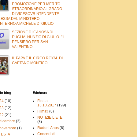
PROMOZIONE PER MERITO
STRAORDINARIO AL GRADO
DI VICESOVRINTENDENTE
ESSA DAL MINISTERO
NTERNO A MICHELE DI GIULIO
SEZIONE DI CANOSA DI
PUGLIA. NUNZIO DI GIULIO -"IL
PENSIERO PER SAN
VALENTINO
IL PAPA E IL CIRCO ROYAL DI
GAETANO MONTICO
io blog
Etichette
24
(10)
Fino a
13.10.2017
(199)
23
(12)
Filmati
(8)
22
(21)
NOTIZIE LIETE
dicembre
(3)
(8)
Raduni Anps
(6)
novembre
(1)
Concerti di
FESTA