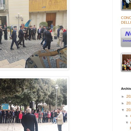
CONC
DELLI
Archiv
►
20
►
20
▼
20
►
▼