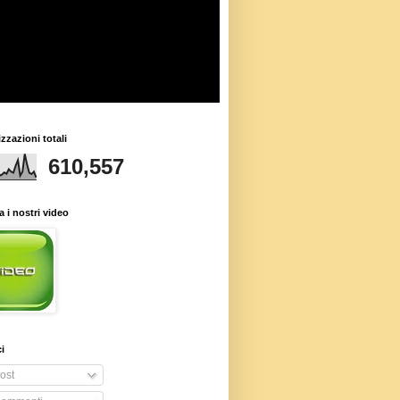
izzazioni totali
610,557
 i nostri video
i
ost