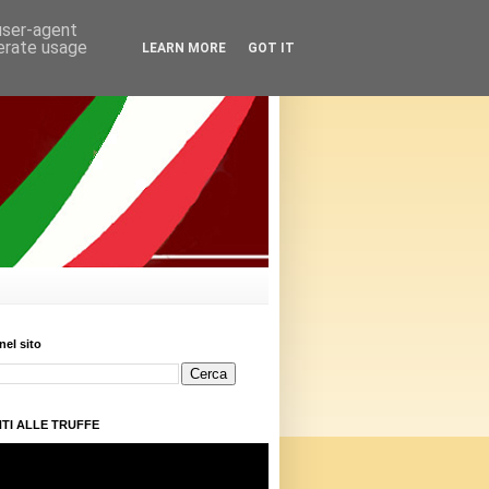
 user-agent
nerate usage
LEARN MORE
GOT IT
nel sito
TI ALLE TRUFFE