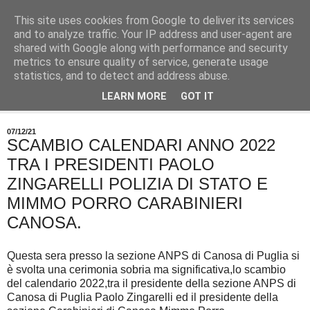
This site uses cookies from Google to deliver its services
and to analyze traffic. Your IP address and user-agent are
shared with Google along with performance and security
metrics to ensure quality of service, generate usage
statistics, and to detect and address abuse.
LEARN MORE
GOT IT
▼
07/12/21
SCAMBIO CALENDARI ANNO 2022
TRA I PRESIDENTI PAOLO
ZINGARELLI POLIZIA DI STATO E
MIMMO PORRO CARABINIERI
CANOSA.
Questa sera presso la sezione ANPS di Canosa di Puglia si
è svolta una cerimonia sobria ma significativa,lo scambio
del calendario 2022,tra il presidente della sezione ANPS di
Canosa di Puglia Paolo Zingarelli ed il presidente della