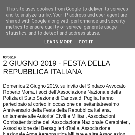
This site uses cookies from Google to deliver its services
and to analyze traffic. Your IP address and user-agent are
shared with Google along with performance and security
metrics to ensure quality of service, generate usage
statistics, and to detect and address abuse.
LEARN MORE
GOT IT
▼
03/06/19
2 GIUGNO 2019 - FESTA DELLA
REPUBBLICA ITALIANA
Domenica 2 Giugno 2019, su invito del Sindaco Avvocato
Roberto Morra, i soci dell'Associazione Nazionale della
Polizia di Stato Sezione di Canosa di Puglia, hanno
partecipato al corteo in occasione del settantatreesimo
Anniversario della Festa della Repubblica Italiana,
unitamente alle Autorita' Civili e Militari, Associazioni
Combattentistiche dell'Associazione Nazionale Carabinieri,
Associazione dei Bersaglieri d'Italia, Associazione
Nazionale Arma Aereonautica Militare e altre Associazioni