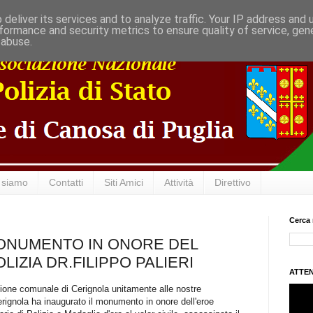
deliver its services and to analyze traffic. Your IP address and
formance and security metrics to ensure quality of service, ge
 abuse.
 siamo
Contatti
Siti Amici
Attività
Direttivo
Cerca 
ONUMENTO IN ONORE DEL
LIZIA DR.FILIPPO PALIERI
ATTEN
one comunale di Cerignola unitamente alle nostre
rignola ha inaugurato il monumento in onore dell'eroe