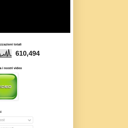
izzazioni totali
610,494
 i nostri video
i
ost