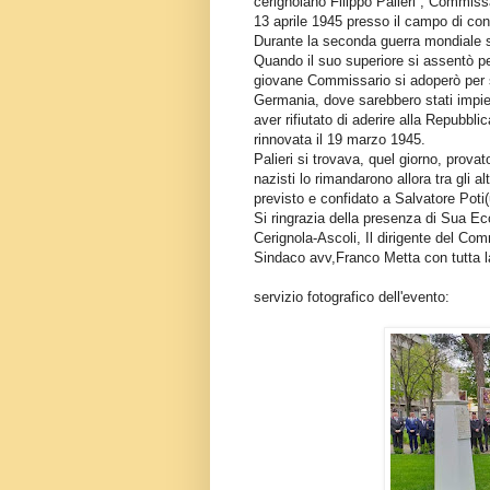
cerignolano Filippo Palieri , Commissar
13 aprile 1945 presso il campo di co
Durante la seconda guerra mondiale s
Quando il suo superiore si assentò pe
giovane Commissario si adoperò per sal
Germania, dove sarebbero stati impieg
aver rifiutato di aderire alla Repubblic
rinnovata il 19 marzo 1945.
Palieri si trovava, quel giorno, provato
nazisti lo rimandarono allora tra gli al
previsto e confidato a Salvatore Poti(un
Si ringrazia della presenza di Sua E
Cerignola-Ascoli, Il dirigente del Com
Sindaco avv,Franco Metta con tutta la
servizio fotografico dell'evento: