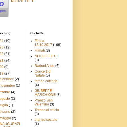
NOTIZIE LIETE
io blog
Etichette
24
(10)
Fino a
13.10.2017
(199)
23
(12)
Filmati
(8)
22
(21)
NOTIZIE LIETE
(8)
21
(24)
Raduni Anps
(6)
20
(9)
Concerti di
19
(27)
Natale
(5)
dicembre
(2)
torneo calcetto
(4)
novembre
(1)
GIUSEPPE
ottobre
(4)
MARCHIONE
(3)
agosto
(3)
Pranzo San
Valentino
(3)
luglio
(1)
Torneo di calcio
giugno
(3)
(3)
maggio
(2)
pranzo sociale
(3)
INAUGURAZI