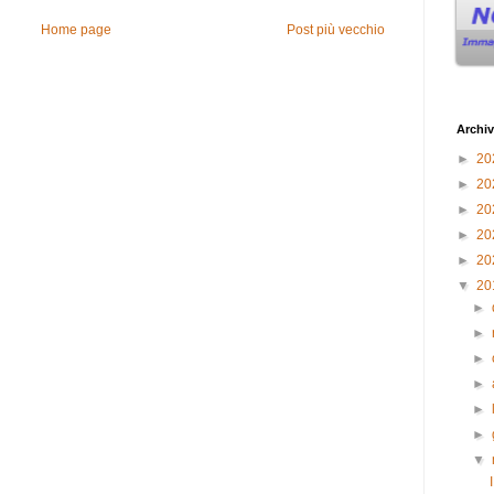
Home page
Post più vecchio
Archiv
►
20
►
20
►
20
►
20
►
20
▼
20
►
►
►
►
►
►
▼