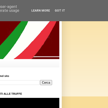
 user-agent
nerate usage
LEARN MORE
GOT IT
nel sito
TI ALLE TRUFFE