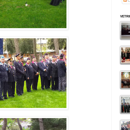
C
VETR