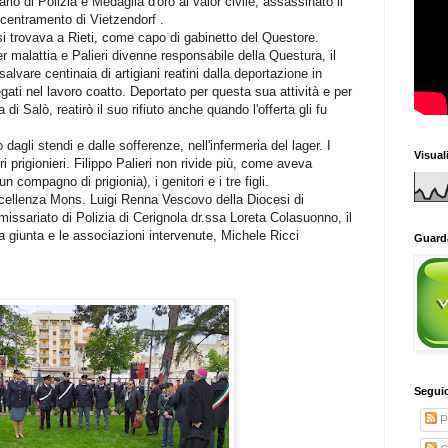
io di Polizia e Medaglia d'oro al valor civile, assassinato il
ncentramento di Vietzendorf .
i trovava a Rieti, come capo di gabinetto del Questore.
r malattia e Palieri divenne responsabile della Questura, il
vare centinaia di artigiani reatini dalla deportazione in
ati nel lavoro coatto. Deportato per questa sua attività e per
a di Salò, reatirò il suo rifiuto anche quando l'offerta gli fu
 dagli stendi e dalle sofferenze, nell'infermeria del lager. I
Visual
tri prigionieri. Filippo Palieri non rivide più, come aveva
 compagno di prigionia), i genitori e i tre figli.
ccellenza Mons. Luigi Renna Vescovo della Diocesi di
missariato di Polizia di Cerignola dr.ssa Loreta Colasuonno, il
 giunta e le associazioni intervenute, Michele Ricci
Guarda
Seguic
P