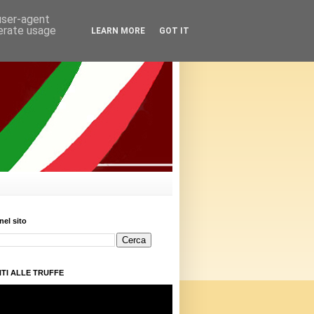
 user-agent
nerate usage
LEARN MORE
GOT IT
nel sito
TI ALLE TRUFFE