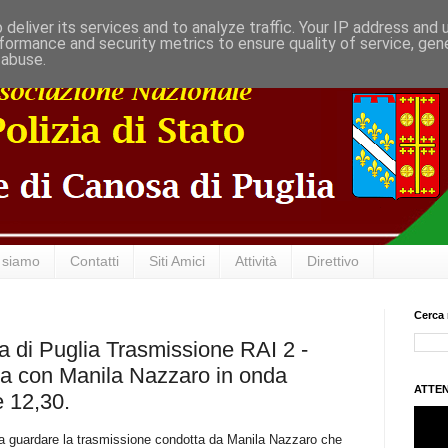
deliver its services and to analyze traffic. Your IP address and
formance and security metrics to ensure quality of service, ge
 abuse.
 siamo
Contatti
Siti Amici
Attività
Direttivo
Cerca 
di Puglia Trasmissione RAI 2 -
ia con Manila Nazzaro in onda
ATTEN
 12,30.
to a guardare la trasmissione condotta da Manila Nazzaro che