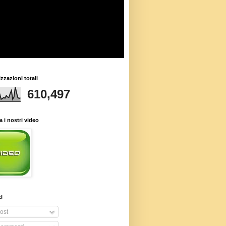
izzazioni totali
610,497
 i nostri video
i
ost