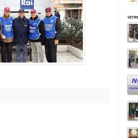
C
VETR