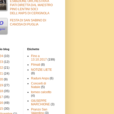
ESIBIZIONE ORCHESTRA A
FIATI DIRETTA DAL MAESTRO
PINO LENTINI SOCI
DELL'ANPS DI CERIGNOLA
FESTA DI SAN SABINO DI
CANOSA DI PUGLIA
io blog
Etichette
24
(10)
Fino a
13.10.2017
(199)
23
(12)
Filmati
(8)
22
(21)
NOTIZIE LIETE
(8)
21
(24)
Raduni Anps
(6)
20
(9)
Concerti di
19
(27)
Natale
(5)
18
(35)
torneo calcetto
(4)
17
(35)
GIUSEPPE
16
(49)
MARCHIONE
(3)
15
(30)
Pranzo San
Valentino
(3)
dicembre
(1)