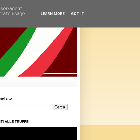
 user-agent
nerate usage
LEARN MORE
GOT IT
nel sito
TI ALLE TRUFFE