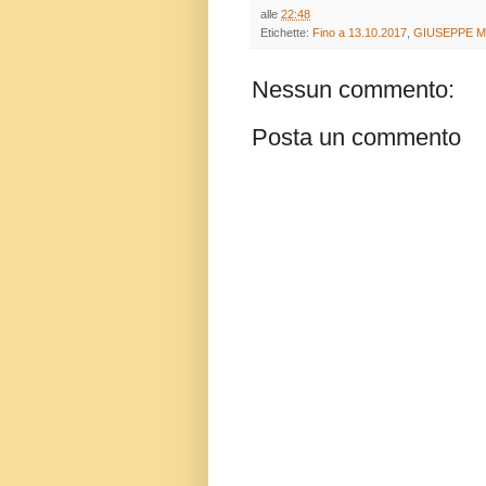
alle
22:48
Etichette:
Fino a 13.10.2017
,
GIUSEPPE 
Nessun commento:
Posta un commento