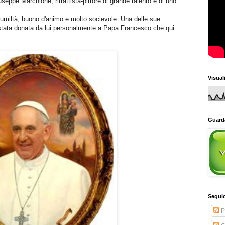
seppe Marchione, ritrattista-pittore di grande talento e di uno
 umiltà, buono d'animo e molto socievole. Una delle sue
stata donata da lui personalmente a Papa Francesco che qui
Visual
Guarda
Seguic
P