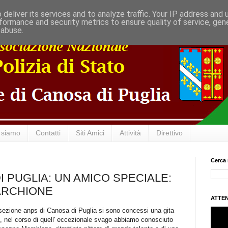
deliver its services and to analyze traffic. Your IP address and
formance and security metrics to ensure quality of service, ge
 abuse.
 siamo
Contatti
Siti Amici
Attività
Direttivo
Cerca 
 PUGLIA: UN AMICO SPECIALE:
ARCHIONE
ATTEN
sezione anps di Canosa di Puglia si sono concessi una gita
e, nel corso di quell' eccezionale svago abbiamo conosciuto