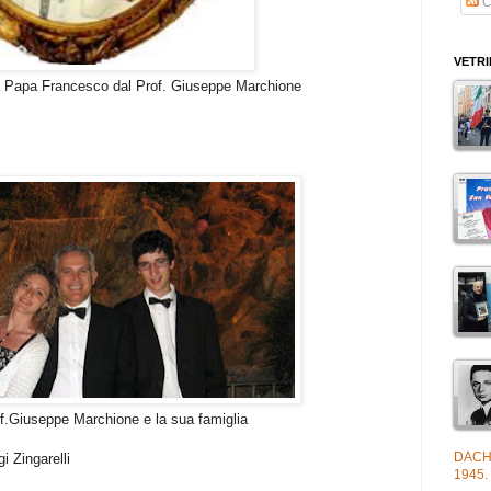
C
VETR
o dal Prof. Giuseppe Marchione
one e la sua famiglia
DACH
 Zingarelli
1945.