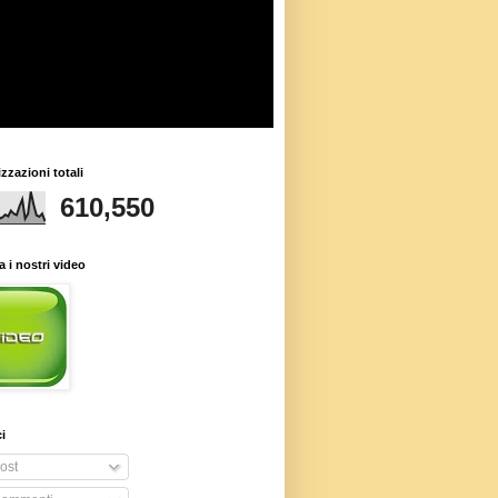
izzazioni totali
610,550
 i nostri video
i
ost