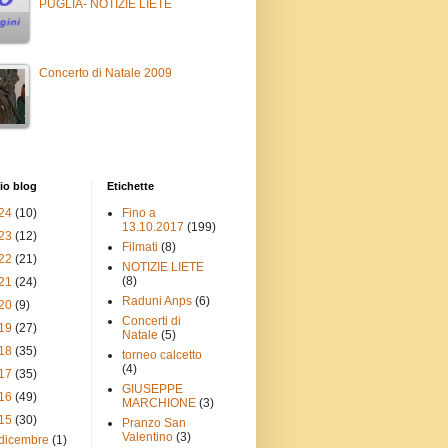
PUGLIA- NOTIZIE LIETE
Concerto di Natale 2009
io blog
Etichette
24
(10)
Fino a
13.10.2017
(199)
23
(12)
Filmati
(8)
22
(21)
NOTIZIE LIETE
(8)
21
(24)
Raduni Anps
(6)
20
(9)
Concerti di
19
(27)
Natale
(5)
18
(35)
torneo calcetto
(4)
17
(35)
GIUSEPPE
16
(49)
MARCHIONE
(3)
15
(30)
Pranzo San
Valentino
(3)
dicembre
(1)