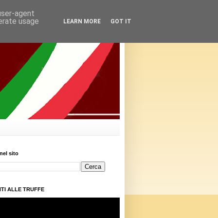
 user-agent
nerate usage
LEARN MORE
GOT IT
nel sito
TI ALLE TRUFFE