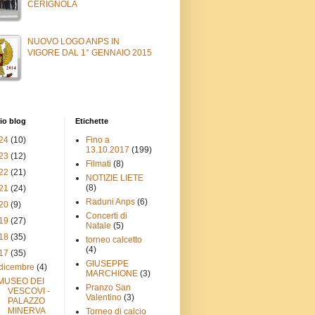
CERIGNOLA
NUOVO LOGO ANPS IN
VIGORE DAL 1° GENNAIO 2015
io blog
Etichette
24
(10)
Fino a
13.10.2017
(199)
23
(12)
Filmati
(8)
22
(21)
NOTIZIE LIETE
(8)
21
(24)
Raduni Anps
(6)
20
(9)
Concerti di
19
(27)
Natale
(5)
18
(35)
torneo calcetto
(4)
17
(35)
GIUSEPPE
dicembre
(4)
MARCHIONE
(3)
MUSEO DEI
Pranzo San
VESCOVI -
Valentino
(3)
PALAZZO
MINERVA
Torneo di calcio