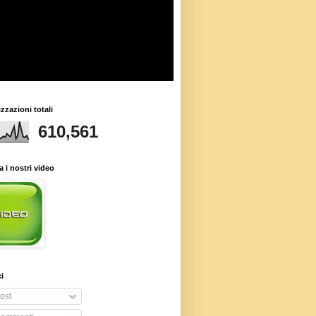
izzazioni totali
610,561
 i nostri video
i
ost