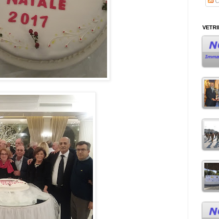
C
VETR