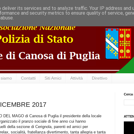
deliver its services and to analyze traffic. Your IP address and
formance and security metrics to ensure quality of service, ge
 abuse.
 siamo
Contatti
Siti Amici
Attività
Direttivo
Cerca 
ICEMBRE 2017
O DEL MAGO di Canosa di Puglia il presidente della locale
ATTEN
ganizzato il pranzo sociale di fine anno cui hanno
uelli della sezione di Cerignola, parenti ed amici per
lax, socialità, fratellanza divertimento, tanta allegria e tanta