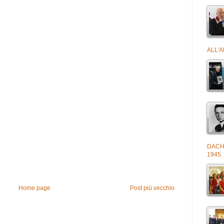
ALL'
DACH
1945.
Home page
Post più vecchio