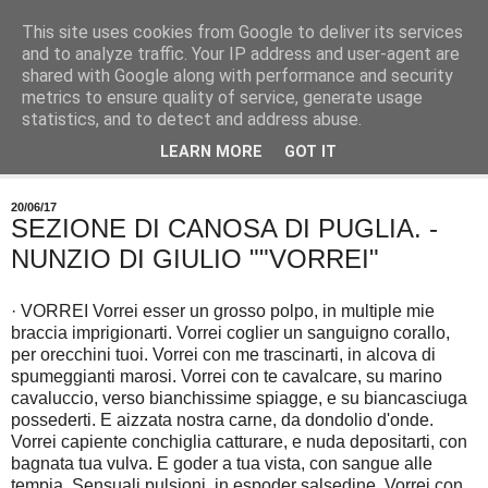
This site uses cookies from Google to deliver its services
and to analyze traffic. Your IP address and user-agent are
shared with Google along with performance and security
metrics to ensure quality of service, generate usage
statistics, and to detect and address abuse.
LEARN MORE
GOT IT
▼
20/06/17
SEZIONE DI CANOSA DI PUGLIA. -
NUNZIO DI GIULIO ""VORREI"
· VORREI Vorrei esser un grosso polpo, in multiple mie
braccia imprigionarti. Vorrei coglier un sanguigno corallo,
per orecchini tuoi. Vorrei con me trascinarti, in alcova di
spumeggianti marosi. Vorrei con te cavalcare, su marino
cavaluccio, verso bianchissime spiagge, e su biancasciuga
possederti. E aizzata nostra carne, da dondolio d'onde.
Vorrei capiente conchiglia catturare, e nuda depositarti, con
bagnata tua vulva. E goder a tua vista, con sangue alle
tempia. Sensuali pulsioni. in espoder salsedine. Vorrei con