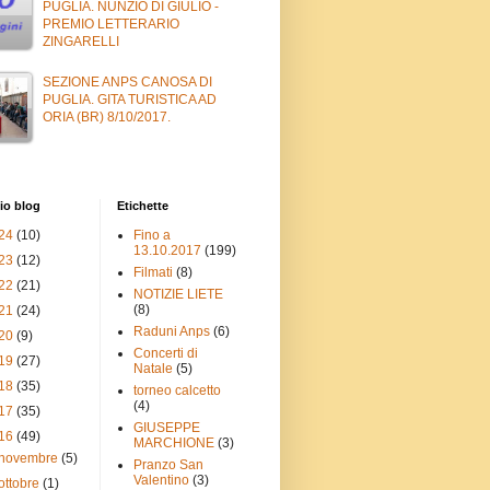
PUGLIA. NUNZIO DI GIULIO -
PREMIO LETTERARIO
ZINGARELLI
SEZIONE ANPS CANOSA DI
PUGLIA. GITA TURISTICA AD
ORIA (BR) 8/10/2017.
io blog
Etichette
24
(10)
Fino a
13.10.2017
(199)
23
(12)
Filmati
(8)
22
(21)
NOTIZIE LIETE
(8)
21
(24)
Raduni Anps
(6)
20
(9)
Concerti di
19
(27)
Natale
(5)
18
(35)
torneo calcetto
(4)
17
(35)
GIUSEPPE
16
(49)
MARCHIONE
(3)
novembre
(5)
Pranzo San
Valentino
(3)
ottobre
(1)