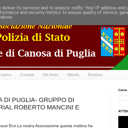
deliver its services and to analyze traffic. Your IP address and
formance and security metrics to ensure quality of service, ge
 abuse.
 siamo
Contatti
Siti Amici
Attività
Direttivo
Cerca 
 DI PUGLIA- GRUPPO DI
IAL ROBERTO MANCINI E
ATTEN
i suoi Eroi.La nostra Associazione questa mattina ha 