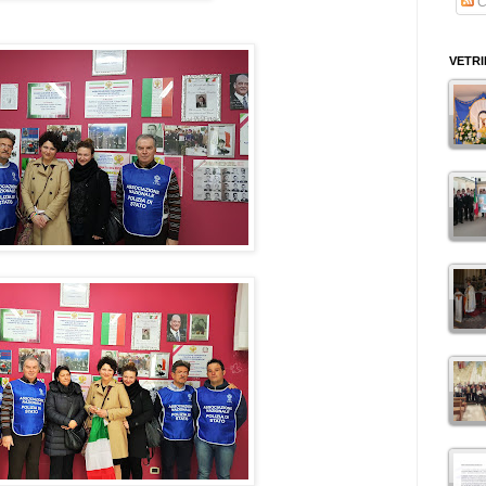
C
VETR