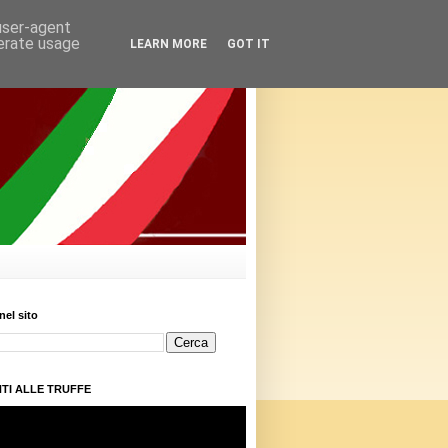
 user-agent
nerate usage
LEARN MORE
GOT IT
nel sito
TI ALLE TRUFFE