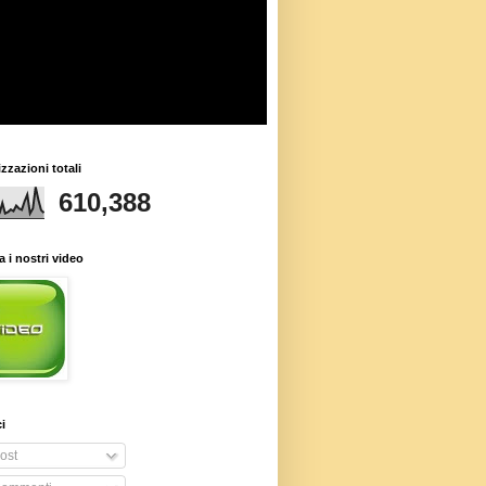
izzazioni totali
610,388
 i nostri video
i
ost