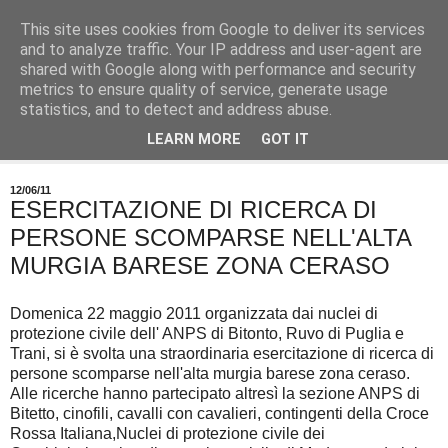
This site uses cookies from Google to deliver its services
and to analyze traffic. Your IP address and user-agent are
shared with Google along with performance and security
metrics to ensure quality of service, generate usage
statistics, and to detect and address abuse.
LEARN MORE
GOT IT
▼
12/06/11
ESERCITAZIONE DI RICERCA DI
PERSONE SCOMPARSE NELL'ALTA
MURGIA BARESE ZONA CERASO
Domenica 22 maggio 2011 organizzata dai nuclei di
protezione civile dell' ANPS di Bitonto, Ruvo di Puglia e
Trani, si è svolta una straordinaria esercitazione di ricerca di
persone scomparse nell'alta murgia barese zona ceraso.
Alle ricerche hanno partecipato altresì la sezione ANPS di
Bitetto, cinofili, cavalli con cavalieri, contingenti della Croce
Rossa Italiana,Nuclei di protezione civile dei